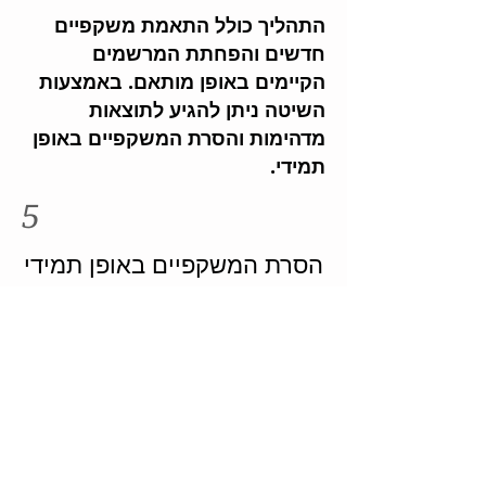
התהליך כולל התאמת משקפיים
חדשים והפחתת המרשמים
הקיימים באופן מותאם. באמצעות
השיטה ניתן להגיע לתוצאות
מדהימות והסרת המשקפיים באופן
תמידי.
5
הסרת המשקפיים באופן תמידי
התחלתי לראות תוצאות כבר מהשלב
הראשון כשאימצתי את המלצתו של ארי
לוותר על משקפי השמש ולהחשף יותר
לאור טבעי. די מהר כבר לא הייתי מסונוור
בחוץ, ומסוגל לעשות כל פעילות, כולל ים,