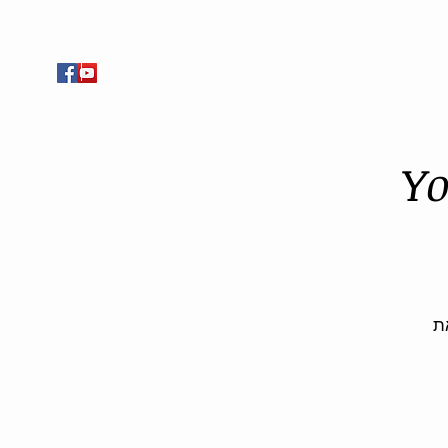
חייגו עכשיו: 054-7703736
מדיה
צור קשר
EyeBlog
Forum
ת